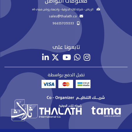
معلومات التواصل
الرياض - شركة ثلاث الدولية - واجهة روشن مبنى s4
sales@thalath.co
966557051333
تابعونا على
نقبل الدفع بواسطة