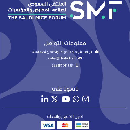
معلومات التواصل
الرياض - شركة ثلاث الدولية - واجهة روشن مبنى s4
sales@thalath.co
966557051333
تابعونا على
نقبل الدفع بواسطة